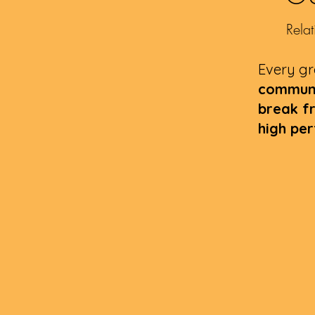
Relat
Every gr
commun
break f
high pe